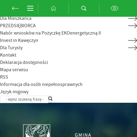
Przejdź do menu.
Przejdź do wyszukiwarki.
Przejdź do treści.
Przejdź do ustawień wielkości czcionki.
Włącz wersję kontrastową strony.
Wybierz kategorię
Aktualności
Dla Mieszkańca
PRZEDSIĘBIORCA
Nabór wniosków na Pożyczkę EKOenergetyczną II
Invest in Kawęczyn
Dla Turysty
Kontakt
Deklaracja dostępności
Mapa serwisu
RSS
Informacja dla osób niepełnosprawnych
Język migowy