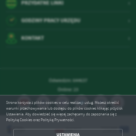
PRZYDATNE LINKI
Firmy te działają w charakterze pośredników prezentujących nasze
treści w postaci wiadomości, ofert, komunikatów mediów
społecznościowych.
GODZINY PRACY URZĘDU
KONTAKT
Odwiedzin: 644637
Online: 23
Strona korzysta z plików cookies w celu realizacji usług. Możesz określić
warunki przechowywania lub dostępu do plików cookies klikając przycisk
Ustawienia. Aby dowiedzieć się więcej zachęcamy do zapoznania się z
Polityką Cookies oraz Polityką Prywatności.
USTAWIENIA
ZAPISZ WYBRANE