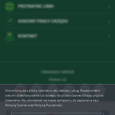
PRZYDATNE LINKI
GODZINY PRACY URZĘDU
KONTAKT
Odwiedzin: 646928
Online: 12
Strona korzysta z plików cookies w celu realizacji usług. Możesz określić
warunki przechowywania lub dostępu do plików cookies klikając przycisk
Ustawienia. Aby dowiedzieć się więcej zachęcamy do zapoznania się z
Polityką Cookies oraz Polityką Prywatności.