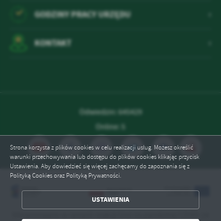
GODZINY PRACY URZĘDU
KONTAKT
Odwiedzin: 645429
Online: 5
Strona korzysta z plików cookies w celu realizacji usług. Możesz określić
warunki przechowywania lub dostępu do plików cookies klikając przycisk
Ustawienia. Aby dowiedzieć się więcej zachęcamy do zapoznania się z
Polityką Cookies oraz Polityką Prywatności.
ZAPISZ WYBRANE
USTAWIENIA
ODRZUĆ WSZYSTKIE
Sfinansowano w ramach reakcji Unii na pandemię COVID-19