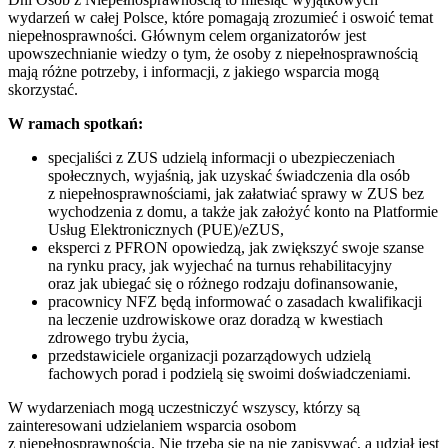
wydarzeń w całej Polsce, które pomagają zrozumieć i oswoić temat
niepełnosprawności. Głównym celem organizatorów jest
upowszechnianie wiedzy o tym, że osoby z niepełnosprawnością
mają różne potrzeby, i informacji, z jakiego wsparcia mogą
skorzystać.
W ramach spotkań:
specjaliści z ZUS udzielą informacji o ubezpieczeniach
społecznych, wyjaśnią, jak uzyskać świadczenia dla osób
z niepełnosprawnościami, jak załatwiać sprawy w ZUS bez
wychodzenia z domu, a także jak założyć konto na Platformie
Usług Elektronicznych (PUE)/eZUS,
eksperci z PFRON opowiedzą, jak zwiększyć swoje szanse
na rynku pracy, jak wyjechać na turnus rehabilitacyjny
oraz jak ubiegać się o różnego rodzaju dofinansowanie,
pracownicy NFZ będą informować o zasadach kwalifikacji
na leczenie uzdrowiskowe oraz doradzą w kwestiach
zdrowego trybu życia,
przedstawiciele organizacji pozarządowych udzielą
fachowych porad i podzielą się swoimi doświadczeniami.
W wydarzeniach mogą uczestniczyć wszyscy, którzy są
zainteresowani udzielaniem wsparcia osobom
z niepełnosprawnością. Nie trzeba się na nie zapisywać, a udział jest