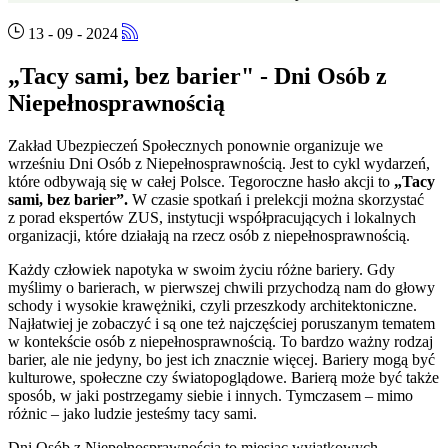
13 - 09 - 2024
„Tacy sami, bez barier" - Dni Osób z
Niepełnosprawnością
Zakład Ubezpieczeń Społecznych ponownie organizuje we
wrześniu Dni Osób z Niepełnosprawnością. Jest to cykl wydarzeń,
które odbywają się w całej Polsce. Tegoroczne hasło akcji to
„Tacy
sami, bez barier”.
W czasie spotkań i prelekcji można skorzystać
z porad ekspertów ZUS, instytucji współpracujących i lokalnych
organizacji, które działają na rzecz osób z niepełnosprawnością.
Każdy człowiek napotyka w swoim życiu różne bariery. Gdy
myślimy o barierach, w pierwszej chwili przychodzą nam do głowy
schody i wysokie krawężniki, czyli przeszkody architektoniczne.
Najłatwiej je zobaczyć i są one też najczęściej poruszanym tematem
w kontekście osób z niepełnosprawnością. To bardzo ważny rodzaj
barier, ale nie jedyny, bo jest ich znacznie więcej. Bariery mogą być
kulturowe, społeczne czy światopoglądowe. Barierą może być także
sposób, w jaki postrzegamy siebie i innych. Tymczasem – mimo
różnic – jako ludzie jesteśmy tacy sami.
Dni Osób z Niepełnosprawnością to miesiąc wyjątkowych