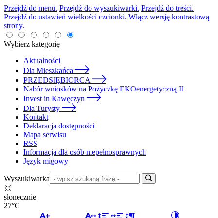
Przejdź do menu.
Przejdź do wyszukiwarki.
Przejdź do treści.
Przejdź do ustawień wielkości czcionki.
Włącz wersję kontrastową
strony.
Wybierz kategorię
Aktualności
Dla Mieszkańca
PRZEDSIĘBIORCA
Nabór wniosków na Pożyczkę EKOenergetyczną II
Invest in Kawęczyn
Dla Turysty
Kontakt
Deklaracja dostępności
Mapa serwisu
RSS
Informacja dla osób niepełnosprawnych
Język migowy
Wyszukiwarka
słonecznie
27°C