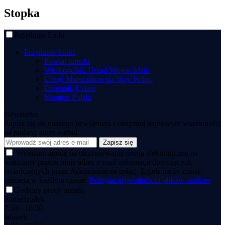
Stopka
Przydatne Linki
Przydatne Linki
Powiat turecki
Wielkopolski Urząd Wojewódzki
Urząd Marszałkowski Woj. Wlkp.
Dziennik Ustaw
Monitor Polski
Newsletter
Zapisz się do naszego newslettera i otrzymuj najnowsze wiadomości
na podany adres e-mail
Wyrażam zgodę na otrzymywanie drogą elektroniczną na
wskazany przeze mnie adres e-mail informacji dotyczących
świadczonych przez Administratora usług. Zgoda może zostać
cofnięta w każdym czasie.
Polityka prywatności i plików cookies
Godziny pracy urzędu
Poniedziałek
7:30 - 16:30
Wtorek