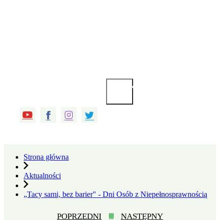
Kliknij
aby
wyszukać.
Strona główna
Aktualności
„Tacy sami, bez barier" - Dni Osób z Niepełnosprawnością
POPRZEDNI
NASTĘPNY