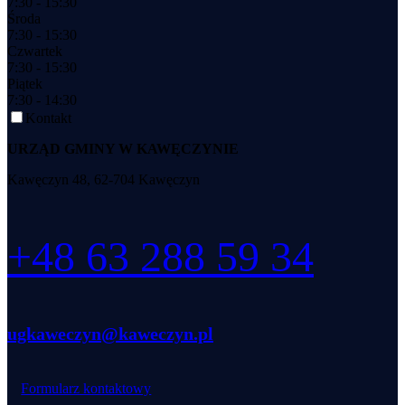
7:30 - 15:30
Środa
7:30 - 15:30
Czwartek
7:30 - 15:30
Piątek
7:30 - 14:30
Kontakt
URZĄD GMINY W KAWĘCZYNIE
Kawęczyn 48, 62-704 Kawęczyn
+48 63 288 59 34
ugkaweczyn@kaweczyn.pl
Formularz kontaktowy