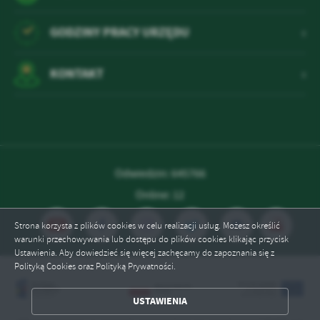
GODZINY PRACY URZĘDU
KONTAKT
Odwiedzin: 645766
Online: 12
Strona korzysta z plików cookies w celu realizacji usług. Możesz określić
warunki przechowywania lub dostępu do plików cookies klikając przycisk
Ustawienia. Aby dowiedzieć się więcej zachęcamy do zapoznania się z
Polityką Cookies oraz Polityką Prywatności.
ZAPISZ WYBRANE
USTAWIENIA
ODRZUĆ WSZYSTKIE