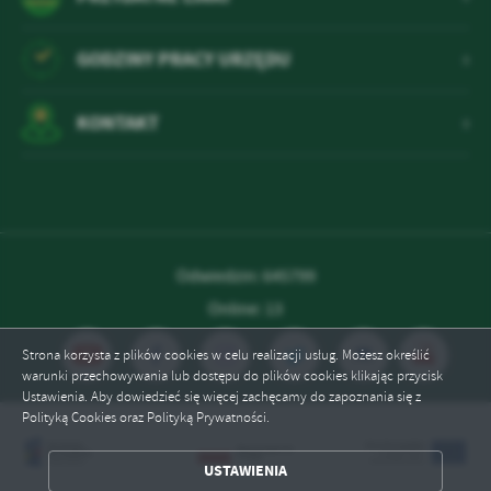
GODZINY PRACY URZĘDU
KONTAKT
Odwiedzin: 645799
Online: 13
Strona korzysta z plików cookies w celu realizacji usług. Możesz określić
warunki przechowywania lub dostępu do plików cookies klikając przycisk
Ustawienia. Aby dowiedzieć się więcej zachęcamy do zapoznania się z
Polityką Cookies oraz Polityką Prywatności.
ZAPISZ WYBRANE
USTAWIENIA