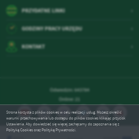
PRZYDATNE LINKI
GODZINY PRACY URZĘDU
KONTAKT
Odwiedzin: 643784
Online: 21
Strona korzysta z plików cookies w celu realizacji usług. Możesz określić
warunki przechowywania lub dostępu do plików cookies klikając przycisk
Ustawienia. Aby dowiedzieć się więcej zachęcamy do zapoznania się z
Polityką Cookies oraz Polityką Prywatności.
ZAPISZ WYBRANE