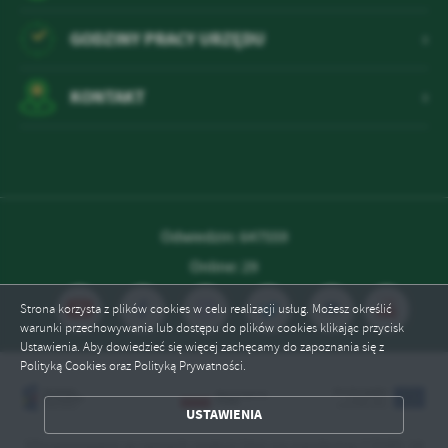
GODZINY PRACY URZĘDU
KONTAKT
Odwiedzin: 647559
Online: 29
Strona korzysta z plików cookies w celu realizacji usług. Możesz określić
warunki przechowywania lub dostępu do plików cookies klikając przycisk
Ustawienia. Aby dowiedzieć się więcej zachęcamy do zapoznania się z
Polityką Cookies oraz Polityką Prywatności.
ZAPISZ WYBRANE
USTAWIENIA
ODRZUĆ WSZYSTKIE
Sfinansowano w ramach reakcji Unii na pandemię COVID-19