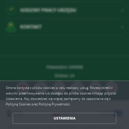
GODZINY PRACY URZĘDU
KONTAKT
Odwiedzin: 644908
Online: 14
Strona korzysta z plików cookies w celu realizacji usług. Możesz określić
warunki przechowywania lub dostępu do plików cookies klikając przycisk
Ustawienia. Aby dowiedzieć się więcej zachęcamy do zapoznania się z
Polityką Cookies oraz Polityką Prywatności.
ZAPISZ WYBRANE
USTAWIENIA
ODRZUĆ WSZYSTKIE
Sfinansowano w ramach reakcji Unii na pandemię COVID-19